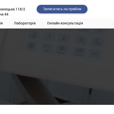
Записатись на прийом
ранецька 118/2
на 44
ія
Лабораторія
Онлайн консультація