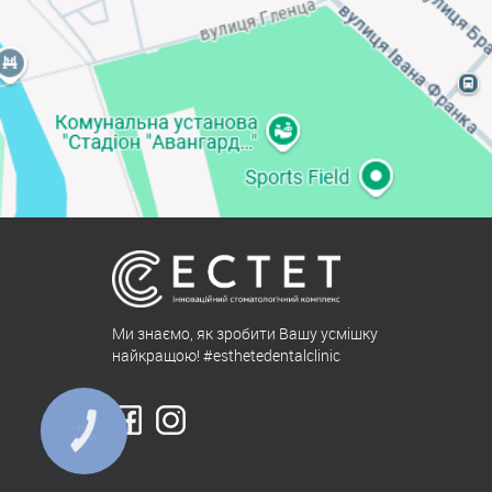
Ми знаємо, як зробити Вашу усмішку
найкращою! #esthetedentalclinic
КНОПКА
ЗВ'ЯЗКУ