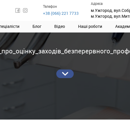
Адреса
Телефон
м.Ужгород, вул.Соб
+38 (066) 221 7733
м.Ужгород, вул.Мит
пеціалісти
Блог
Відео
Наші роботи
Академ
про_оцінку_заходів_безперервного_профе