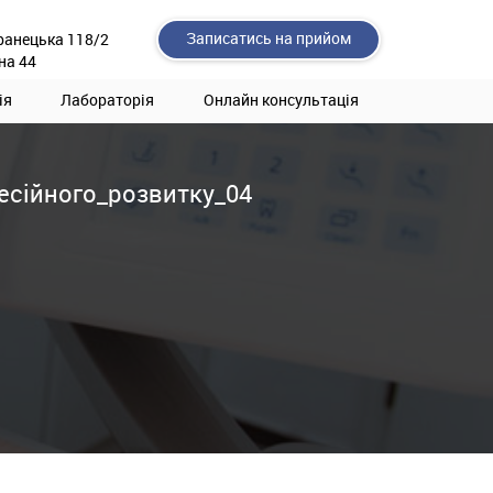
Записатись на прийом
ранецька 118/2
на 44
ія
Лабораторія
Онлайн консультація
сійного_розвитку_04