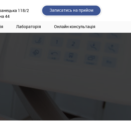
Записатись на прийом
ранецька 118/2
на 44
ія
Лабораторія
Онлайн консультація