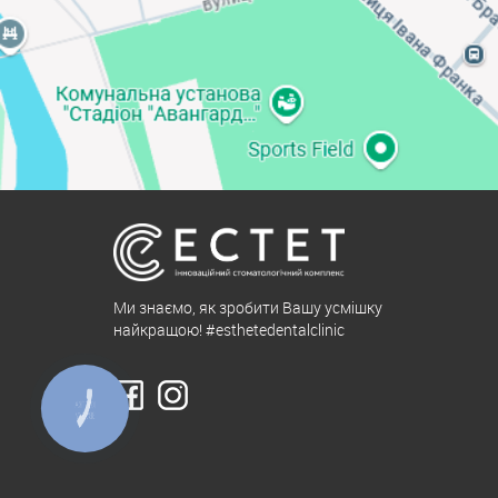
Ми знаємо, як зробити Вашу усмішку
найкращою! #esthetedentalclinic
КНОПКА
ЗВ'ЯЗКУ