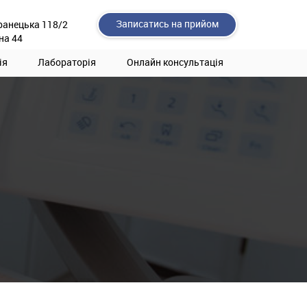
Записатись на прийом
ранецька 118/2
на 44
ія
Лабораторія
Онлайн консультація