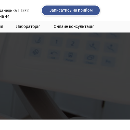
Записатись на прийом
ранецька 118/2
на 44
ія
Лабораторія
Онлайн консультація