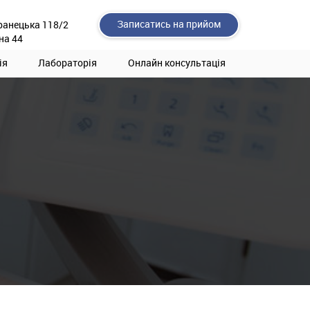
Записатись на прийом
ранецька 118/2
на 44
ія
Лабораторія
Онлайн консультація