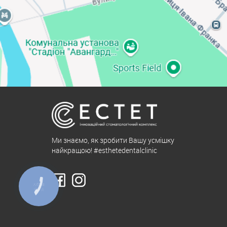
Ми знаємо, як зробити Вашу усмішку
найкращою! #esthetedentalclinic
КНОПКА
ЗВ'ЯЗКУ