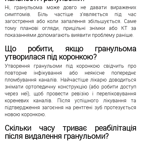
Ні, гранульома може довго не давати виражених
симптомів. Біль частіше з’являється під час
загострення або коли запалення збільшується. Саме
тому планові огляди, прицільні знімки або КТ за
показаннями допомагають виявити проблему раніше.
Що робити, якщо гранульома
утворилася під коронкою?
Утворення гранульоми під коронкою свідчить про
повторне інфікування або неякісне попереднє
пломбування каналів. Найчастіше лікарю доводиться
знімати ортопедичну конструкцію (або робити доступ
через неї), щоб провести ревізію і переліковування
кореневих каналів. Після успішного лікування та
підтвердження загоєння на рентгені зуб протезується
новою коронкою.
Скільки часу триває реабілітація
після видалення гранульоми?