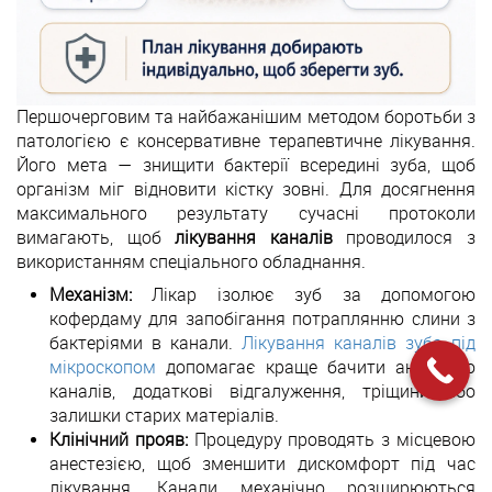
Першочерговим та найбажанішим методом боротьби з
патологією є консервативне терапевтичне лікування.
Його мета — знищити бактерії всередині зуба, щоб
організм міг відновити кістку зовні. Для досягнення
максимального результату сучасні протоколи
вимагають, щоб
лікування каналів
проводилося з
використанням спеціального обладнання.
Механізм:
Лікар ізолює зуб за допомогою
кофердаму для запобігання потраплянню слини з
бактеріями в канали.
Лікування каналів зуба під
мікроскопом
допомагає краще бачити анатомію
каналів, додаткові відгалуження, тріщини або
залишки старих матеріалів.
Клінічний прояв:
Процедуру проводять з місцевою
анестезією, щоб зменшити дискомфорт під час
лікування. Канали механічно розширюються