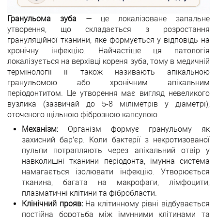
Гранульома зуба
— це локалізоване запальне
утворення, що складається з розростання
грануляційної тканини, яке формується у відповідь на
хронічну інфекцію. Найчастіше ця патологія
локалізується на верхівці кореня зуба, тому в медичній
термінології її також називають апікальною
гранульомою або хронічним апікальним
періодонтитом. Це утворення має вигляд невеликого
вузлика (зазвичай до 5-8 міліметрів у діаметрі),
оточеного щільною фіброзною капсулою.
Механізм:
Організм формує гранульому як
захисний бар’єр. Коли бактерії з некротизованої
пульпи потрапляють через апікальний отвір у
навколишні тканини періодонта, імунна система
намагається ізолювати інфекцію. Утворюється
тканина, багата на макрофаги, лімфоцити,
плазматичні клітини та фібробласти.
Клінічний прояв:
На клітинному рівні відбувається
постійна боротьба між імунними клітинами та