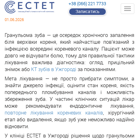
+38 (066) 221 7733
Записатись
01.06.2026
Гранульома зуба — це осередок хронічного запалення
біля верхівки кореня, який найчастіше пов’язаний з
інфекцією всередині кореневого каналу. Пацієнт може
Гранульома зуба: симптоми, причини та ефективне
довго не відчувати болю, тому для правильної тактики
лікування
лікування важлива діагностика: огляд, прицільний
знімок або
КТ зубів в Ужгороді
за показаннями.
Мета лікування — не просто прибрати симптоми, а
знайти джерело інфекції, оцінити стан кореня, якість
попереднього пломбування каналів і можливість
збереження зуба. У частині клінічних ситуацій лікар
може рекомендувати ендодонтичне лікування,
повторне лікування кореневих каналів
, хірургічний
етап або видалення, якщо зуб уже неможливо надійно
відновити.
У клініці ЕСТЕТ в Ужгороді рішення щодо гранульоми