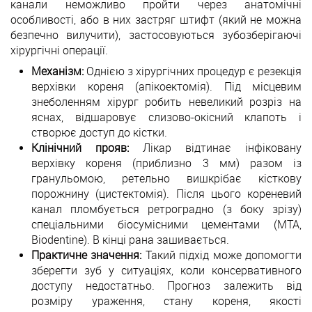
канали неможливо пройти через анатомічні
особливості, або в них застряг штифт (який не можна
безпечно вилучити), застосовуються зубозберігаючі
хірургічні операції.
Механізм:
Однією з хірургічних процедур є резекція
верхівки кореня (апікоектомія). Під місцевим
знеболенням хірург робить невеликий розріз на
яснах, відшаровує слизово-окісний клапоть і
створює доступ до кістки.
Клінічний прояв:
Лікар відтинає інфіковану
верхівку кореня (приблизно 3 мм) разом із
гранульомою, ретельно вишкрібає кісткову
порожнину (цистектомія). Після цього кореневий
канал пломбується ретроградно (з боку зрізу)
спеціальними біосумісними цементами (MTA,
Biodentine). В кінці рана зашивається.
Практичне значення:
Такий підхід може допомогти
зберегти зуб у ситуаціях, коли консервативного
доступу недостатньо. Прогноз залежить від
розміру ураження, стану кореня, якості