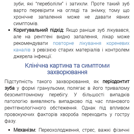
зуби, які “переболіли” і затихли. Проте такий зуб
варто перевірити на огляді та знімку, тому що
хронічне запалення може не давати явних
симптомів.
Коригувальний підхід:
Якщо раніше зуб лікувався,
але на рентгені видно запалення, лікар може
рекомендувати
повторне лікування кореневих
каналів
з ревізією старих матеріалів і контролем
джерела інфекції.
Клінічна картина та симптоми
захворювання
Підступність такого захворювання, як
періодонтит
зуба
у формі гранульоми, полягає в його тривалому
безсимптомному перебігу. У більшості випадків
патологію виявляють випадково під час планового
рентгенологічного обстеження. Однак під впливом
провокуючих факторів хвороба переходить у гостру
фазу.
Механізм:
Переохолодження, стрес, важкі фізичні