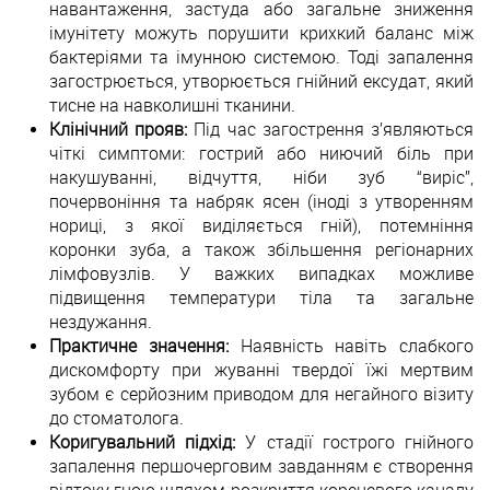
навантаження, застуда або загальне зниження
імунітету можуть порушити крихкий баланс між
бактеріями та імунною системою. Тоді запалення
загострюється, утворюється гнійний ексудат, який
тисне на навколишні тканини.
Клінічний прояв:
Під час загострення з’являються
чіткі симптоми: гострий або ниючий біль при
накушуванні, відчуття, ніби зуб “виріс”,
почервоніння та набряк ясен (іноді з утворенням
нориці, з якої виділяється гній), потемніння
коронки зуба, а також збільшення регіонарних
лімфовузлів. У важких випадках можливе
підвищення температури тіла та загальне
нездужання.
Практичне значення:
Наявність навіть слабкого
дискомфорту при жуванні твердої їжі мертвим
зубом є серйозним приводом для негайного візиту
до стоматолога.
Коригувальний підхід:
У стадії гострого гнійного
запалення першочерговим завданням є створення