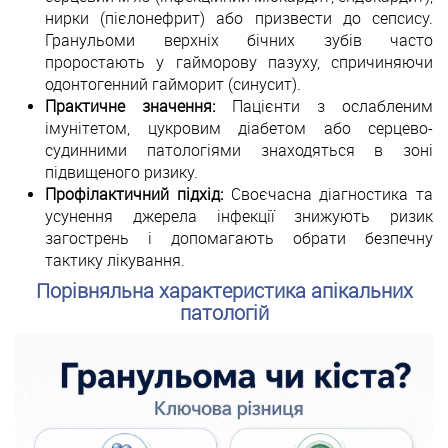
нирки (пієлонефрит) або призвести до сепсису.
Гранульоми верхніх бічних зубів часто
проростають у гайморову пазуху, спричиняючи
одонтогенний гайморит (синусит).
Практичне значення:
Пацієнти з ослабленим
імунітетом, цукровим діабетом або серцево-
судинними патологіями знаходяться в зоні
підвищеного ризику.
Профілактичний підхід:
Своєчасна діагностика та
усунення джерела інфекції знижують ризик
загострень і допомагають обрати безпечну
тактику лікування.
Порівняльна характеристика апікальних
патологій