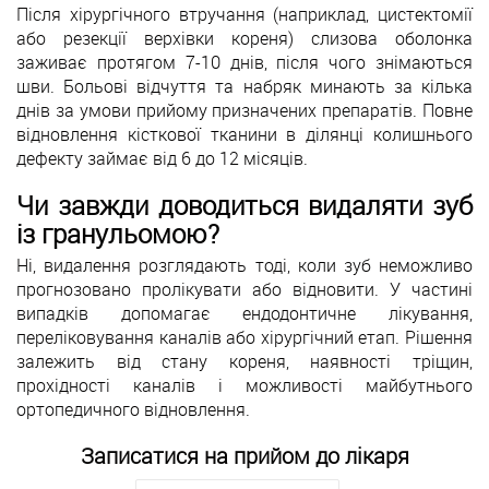
Після хірургічного втручання (наприклад, цистектомії
або резекції верхівки кореня) слизова оболонка
заживає протягом 7-10 днів, після чого знімаються
шви. Больові відчуття та набряк минають за кілька
днів за умови прийому призначених препаратів. Повне
відновлення кісткової тканини в ділянці колишнього
дефекту займає від 6 до 12 місяців.
Чи завжди доводиться видаляти зуб
із гранульомою?
Ні, видалення розглядають тоді, коли зуб неможливо
прогнозовано пролікувати або відновити. У частині
випадків допомагає ендодонтичне лікування,
переліковування каналів або хірургічний етап. Рішення
залежить від стану кореня, наявності тріщин,
прохідності каналів і можливості майбутнього
ортопедичного відновлення.
Записатися на прийом до лікаря