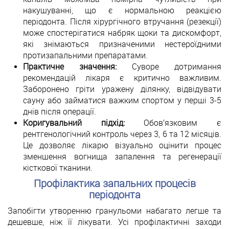
накушуванні, що є нормальною реакцією
періодонта. Після хірургічного втручання (резекції)
може спостерігатися набряк щоки та дискомфорт,
які знімаються призначеними нестероїдними
протизапальними препаратами.
Практичне значення:
Суворе дотримання
рекомендацій лікаря є критично важливим.
Заборонено гріти уражену ділянку, відвідувати
сауну або займатися важким спортом у перші 3-5
днів після операції.
Коригувальний підхід:
Обов’язковим є
рентгенологічний контроль через 3, 6 та 12 місяців.
Це дозволяє лікарю візуально оцінити процес
зменшення вогнища запалення та регенерації
кісткової тканини.
Профілактика запальних процесів
періодонта
Запобігти утворенню гранульоми набагато легше та
дешевше, ніж її лікувати. Усі профілактичні заходи