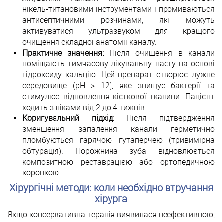
нікель-титановими інструментами і промиваються
антисептичними розчинами, які можуть
активуватися ультразвуком для кращого
очищення складної анатомії каналу.
Практичне значення:
Після очищення в канали
поміщають тимчасову лікувальну пасту на основі
гідроксиду кальцію. Цей препарат створює лужне
середовище (pH > 12), яке знищує бактерії та
стимулює відновлення кісткової тканини. Пацієнт
ходить з ліками від 2 до 4 тижнів.
Коригувальний підхід:
Після підтвердження
зменшення запалення канали герметично
пломбуються гарячою гутаперчею (тривимірна
обтурація). Порожнина зуба відновлюється
композитною реставрацією або ортопедичною
коронкою.
Хірургічні методи: коли необхідно втручання
хірурга
Якщо консервативна терапія виявилася неефективною,