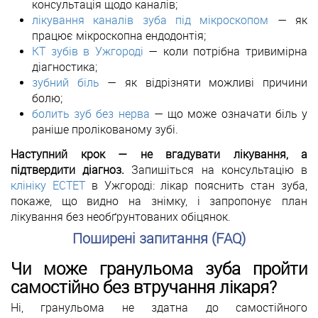
консультація щодо каналів;
лікування каналів зуба під мікроскопом
— як
працює мікроскопна ендодонтія;
КТ зубів в Ужгороді
— коли потрібна тривимірна
діагностика;
зубний біль
— як відрізняти можливі причини
болю;
болить зуб без нерва
— що може означати біль у
раніше пролікованому зубі.
Наступний крок — не вгадувати лікування, а
підтвердити діагноз.
Запишіться на консультацію в
клініку ЕСТЕТ
в Ужгороді: лікар пояснить стан зуба,
покаже, що видно на знімку, і запропонує план
лікування без необґрунтованих обіцянок.
Поширені запитання (FAQ)
Чи може гранульома зуба пройти
самостійно без втручання лікаря?
Ні, гранульома не здатна до самостійного