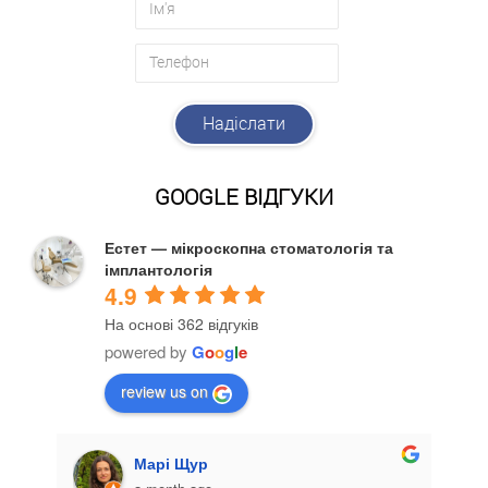
GOOGLE ВІДГУКИ
Естет — мікроскопна стоматологія та
імплантологія
4.9
На основі 362 відгуків
powered by
G
o
o
g
l
e
review us on
Марі Щур