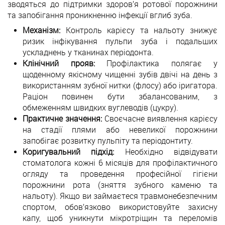
зводяться до підтримки здоров’я ротової порожнини
та запобігання проникненню інфекції вглиб зуба.
Механізм:
Контроль карієсу та нальоту знижує
ризик інфікування пульпи зуба і подальших
ускладнень у тканинах періодонта.
Клінічний прояв:
Профілактика полягає у
щоденному якісному чищенні зубів двічі на день з
використанням зубної нитки (флосу) або іригатора.
Раціон повинен бути збалансованим, з
обмеженням швидких вуглеводів (цукру).
Практичне значення:
Своєчасне виявлення карієсу
на стадії плями або невеликої порожнини
запобігає розвитку пульпіту та періодонтиту.
Коригувальний підхід:
Необхідно відвідувати
стоматолога кожні 6 місяців для профілактичного
огляду та проведення професійної гігієни
порожнини рота (зняття зубного каменю та
нальоту). Якщо ви займаєтеся травмонебезпечним
спортом, обов’язково використовуйте захисну
капу, щоб уникнути мікротріщин та переломів