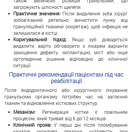
також величезні розміри гранульоми, що
загрожують цілісності щелепи.
Практичне значення:
Після видалення зуба хірург
зобов’язаний ретельно вичистити лунку від
грануляційної тканини (кюретаж), щоб інфекція не
залишилася в кістці.
Коригувальний підхід:
Якщо зуб доводиться
видалити, варто обговорити з лікарем варіанти
заміщення дефекту: імплантацію, міст або інше
ортопедичне рішення відповідно до клінічної
ситуації.
Практичні рекомендації пацієнтам під час
реабілітації
Після ендодонтичного або хірургічного лікування
гранульоми організму потрібен час на загоєння
тканин та відновлення кісткових структур.
Механізм:
Регенерація кістки є повільним
процесом, який триває від 6 до 12 місяців.
Клінічний прояв:
У перші дні після пломбування
каналів можлива помірна чутливість при