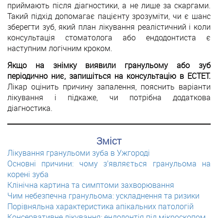
приймають після діагностики, а не лише за скаргами.
Такий підхід допомагає пацієнту зрозуміти, чи є шанс
зберегти зуб, який план лікування реалістичний і коли
консультація стоматолога або ендодонтиста є
наступним логічним кроком.
Якщо на знімку виявили гранульому або зуб
періодично ниє, запишіться на консультацію в ЕСТЕТ.
Лікар оцінить причину запалення, пояснить варіанти
лікування і підкаже, чи потрібна додаткова
діагностика.
Зміст
Лікування гранульоми зуба в Ужгороді
Основні причини: чому з’являється гранульома на
корені зуба
Клінічна картина та симптоми захворювання
Чим небезпечна гранульома: ускладнення та ризики
Порівняльна характеристика апікальних патологій
Консервативне лікування: ендодонтія під мікроскопом