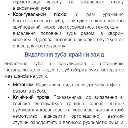
герметизації каналу та загального плану
відновлення зуба.
Коригувальний підхід:
У разі ураження
багатокореневого зуба, коли один корінь повністю
зруйнований, може застосовуватись гемісекція —
видалення половини зуба разом із хворим
коренем. Здорова половина використовується як
опора для протезування.
Видалення зуба: крайній захід
Видалення зуба з гранульомою є останньою
інстанцією, коли жоден із зубозберігаючих методів не
має шансів на успіх.
Механізм:
Радикальне видалення джерела інфекції
разом із зубом.
Клінічний прояв:
Показаннями до видалення є:
глибока вертикальна тріщина кореня, значне
руйнування коронкової та кореневої частини (зуб
неможливо відновити ортопедично), важкий
ступінь пародонтиту з великою рухливістю зуба, а