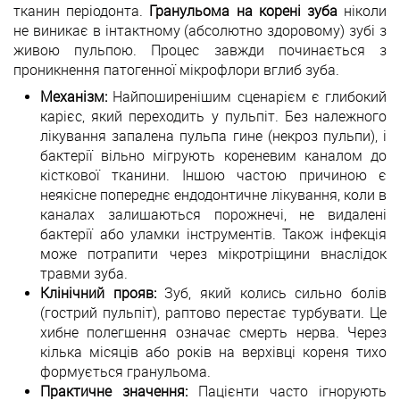
тканин періодонта.
Гранульома на корені зуба
ніколи
не виникає в інтактному (абсолютно здоровому) зубі з
живою пульпою. Процес завжди починається з
проникнення патогенної мікрофлори вглиб зуба.
Механізм:
Найпоширенішим сценарієм є глибокий
карієс, який переходить у пульпіт. Без належного
лікування запалена пульпа гине (некроз пульпи), і
бактерії вільно мігрують кореневим каналом до
кісткової тканини. Іншою частою причиною є
неякісне попереднє ендодонтичне лікування, коли в
каналах залишаються порожнечі, не видалені
бактерії або уламки інструментів. Також інфекція
може потрапити через мікротріщини внаслідок
травми зуба.
Клінічний прояв:
Зуб, який колись сильно болів
(гострий пульпіт), раптово перестає турбувати. Це
хибне полегшення означає смерть нерва. Через
кілька місяців або років на верхівці кореня тихо
формується гранульома.
Практичне значення:
Пацієнти часто ігнорують