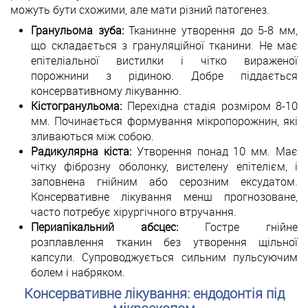
можуть бути схожими, але мати різний патогенез.
Гранульома зуба:
Тканинне утворення до 5-8 мм,
що складається з грануляційної тканини. Не має
епітеліальної вистилки і чітко вираженої
порожнини з рідиною. Добре піддається
консервативному лікуванню.
Кістогранульома:
Перехідна стадія розміром 8-10
мм. Починається формування мікропорожнин, які
зливаються між собою.
Радикулярна кіста:
Утворення понад 10 мм. Має
чітку фіброзну оболонку, вистелену епітелієм, і
заповнена гнійним або серозним ексудатом.
Консервативне лікування менш прогнозоване,
часто потребує хірургічного втручання.
Периапікальний абсцес:
Гостре гнійне
розплавлення тканин без утворення щільної
капсули. Супроводжується сильним пульсуючим
болем і набряком.
Консервативне лікування: ендодонтія під