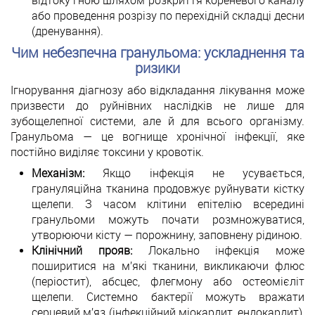
відтоку гною шляхом розкриття кореневого каналу
або проведення розрізу по перехідній складці десни
(дренування).
Чим небезпечна гранульома: ускладнення та
ризики
Ігнорування діагнозу або відкладання лікування може
призвести до руйнівних наслідків не лише для
зубощелепної системи, але й для всього організму.
Гранульома — це вогнище хронічної інфекції, яке
постійно виділяє токсини у кровотік.
Механізм:
Якщо інфекція не усувається,
грануляційна тканина продовжує руйнувати кістку
щелепи. З часом клітини епітелію всередині
гранульоми можуть почати розмножуватися,
утворюючи кісту — порожнину, заповнену рідиною.
Клінічний прояв:
Локально інфекція може
поширитися на м’які тканини, викликаючи флюс
(періостит), абсцес, флегмону або остеомієліт
щелепи. Системно бактерії можуть вражати
серцевий м’яз (інфекційний міокардит, ендокардит),